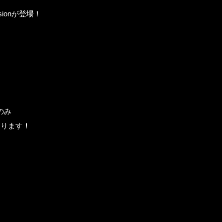
sionが登場！
0のみ
なります！