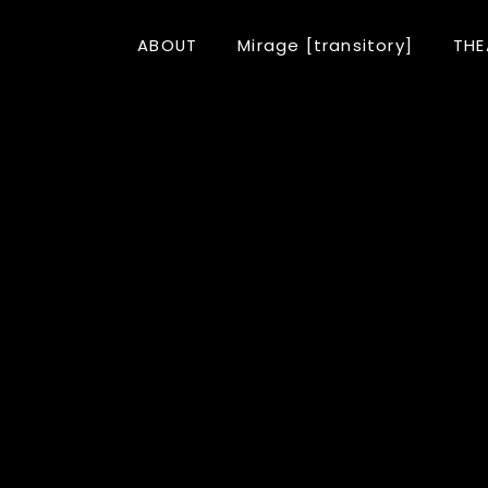
ABOUT
Mirage [transitory]
THE