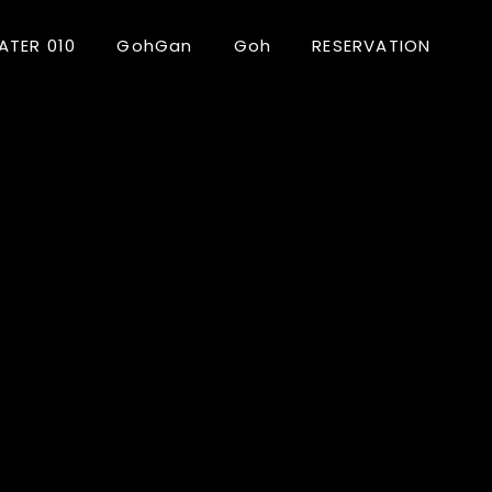
ATER 010
GohGan
Goh
RESERVATION