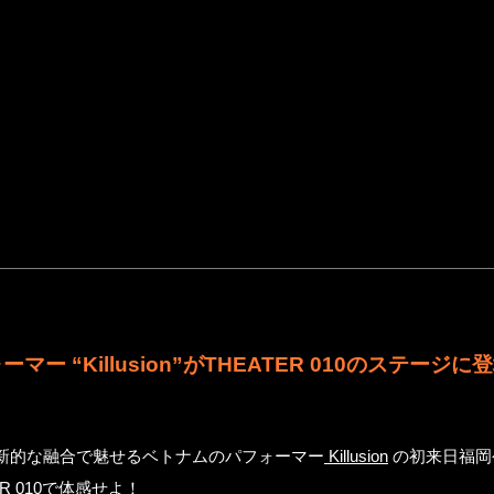
ー “Killusion”がTHEATER 010のステージに
新的な融合で魅せるベトナムのパフォーマー
Killusion
の初来日福岡
 010で体感せよ！