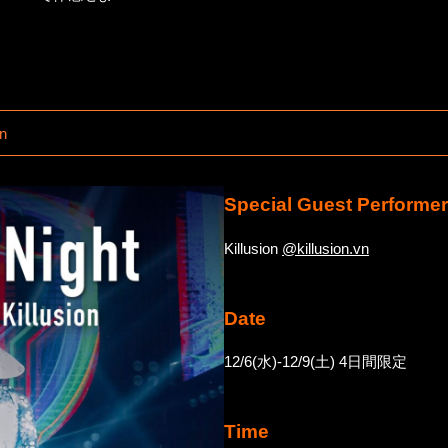
on
Special Guest Performer
Killusion
@killusion.vn
Date
12/6(水)-12/9(土) 4日間限定
Time