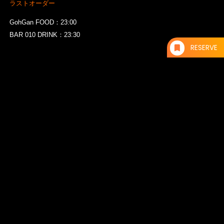
ラストオーダー
GohGan FOOD：23:00
BAR 010 DRINK：23:30
RESERVE
THEATER 010 FOOD by – GohGan –
THEATER 010では、010 BUILDING 1Fに入
るGohGanのお料理をご提供しております。
アジアトップレストラン50にも複数回選出されている2人の世界的シ
ェフ、福山剛氏とガガンアナンド氏がタッグを組んだ「GohGan」。